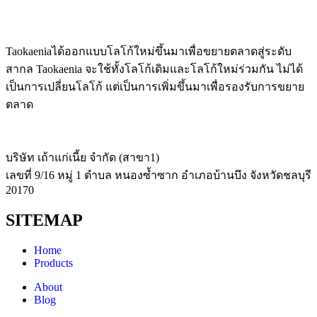
Taokaeniaได้ออกแบบโลโก้ใหม่ขึ้นมาเพื่อขยายตลาดสู่ระดับ
สากล Taokaenia จะใช้ทั้งโลโก้เดิมและโลโก้ใหม่ร่วมกัน ไม่ได้
เป็นการเปลี่ยนโลโก้ แต่เป็นการเพิ่มขึ้นมาเพื่อรองรับการขยาย
ตลาด
บริษัท เถ้าแก่เนี้ย จำกัด (สาขา1)
เลขที่ 9/16 หมู่ 1 ตำบล หนองซ้ำซาก อำเภอบ้านบึง จังหวัดชลบุรี
20170
SITEMAP
Home
Products
About
Blog